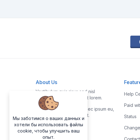
About Us
Featur
Vestibulum quis risus sed nisl
Help Ce
pellentesque aliquet et et lorem.
Paid wi
Fusce nibh nisl, gravida nec ipsum eu,
feugiat condimentum velit.
Status
Мы заботимся о ваших данных и
хотели бы использовать файлы
Change
cookie, чтобы улучшить ваш
опыт.
Contact