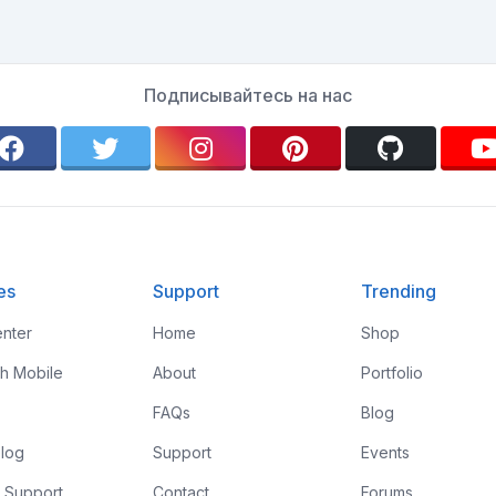
Подписывайтесь на нас
es
Support
Trending
nter
Home
Shop
th Mobile
About
Portfolio
FAQs
Blog
log
Support
Events
 Support
Contact
Forums