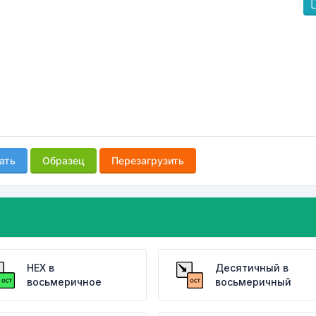
ать
Образец
Перезагрузить
HEX в
Десятичный в
восьмеричное
восьмеричный