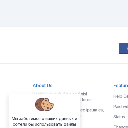
About Us
Featur
Vestibulum quis risus sed nisl
Help Ce
pellentesque aliquet et et lorem.
Paid wi
Fusce nibh nisl, gravida nec ipsum eu,
feugiat condimentum velit.
Status
Мы заботимся о ваших данных и
хотели бы использовать файлы
Change