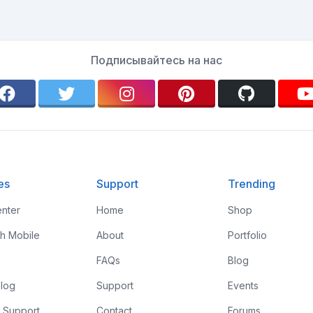
Подписывайтесь на нас
es
Support
Trending
nter
Home
Shop
th Mobile
About
Portfolio
FAQs
Blog
log
Support
Events
 Support
Contact
Forums