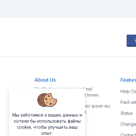
About Us
Featur
Vestibulum quis risus sed nisl
Help Ce
pellentesque aliquet et et lorem.
Paid wi
Fusce nibh nisl, gravida nec ipsum eu,
feugiat condimentum velit.
Status
Мы заботимся о ваших данных и
хотели бы использовать файлы
Change
cookie, чтобы улучшить ваш
опыт.
Contact