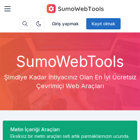
Giriş yapmak
Kayıt olmak
SumoWebTools
Şimdiye Kadar İhtiyacınız Olan En İyi Ücretsiz
Çevrimiçi Web Araçları
Metin İçeriği Araçları
Eksiksiz bir metin araçları seti artık parmaklarınızın ucunda.