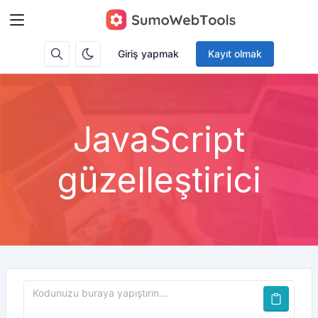
Giriş yapmak
Kayıt olmak
JavaScript
güzelleştirici