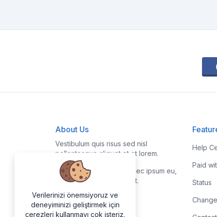
About Us
Featur
Vestibulum quis risus sed nisl
Help Ce
pellentesque aliquet et et lorem.
Paid wi
Fusce nibh nisl, gravida nec ipsum eu,
feugiat condimentum velit.
Status
Verilerinizi önemsiyoruz ve
Change
deneyiminizi geliştirmek için
çerezleri kullanmayı çok isteriz.