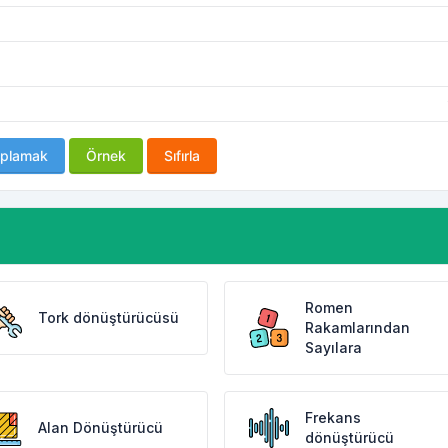
plamak
Örnek
Sıfırla
Romen
Tork dönüştürücüsü
Rakamlarından
Sayılara
Frekans
Alan Dönüştürücü
dönüştürücü