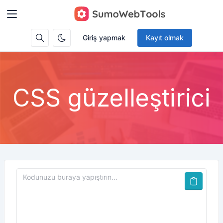
Giriş yapmak
Kayıt olmak
CSS güzelleştirici