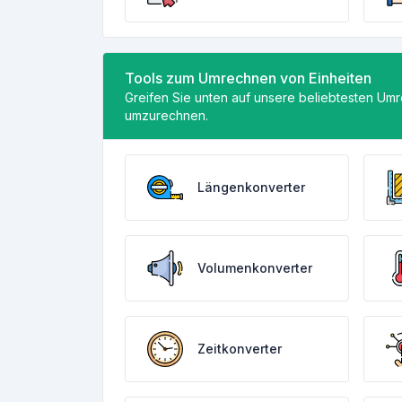
Tools zum Umrechnen von Einheiten
Greifen Sie unten auf unsere beliebtesten Um
umzurechnen.
Längenkonverter
Volumenkonverter
Zeitkonverter