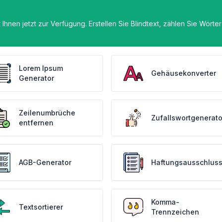
hnen jetzt zur Verfügung. Erstellen Sie Blindtext, zählen Sie Wörter
Lorem Ipsum
Gehäusekonverter
Generator
Zeilenumbrüche
Zufallswortgenerato
entfernen
AGB-Generator
Haftungsausschluss
Komma-
Textsortierer
Trennzeichen