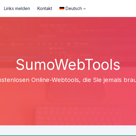
Links melden
Kontakt
Deutsch
SumoWebTools
ostenlosen Online-Webtools, die Sie jemals br