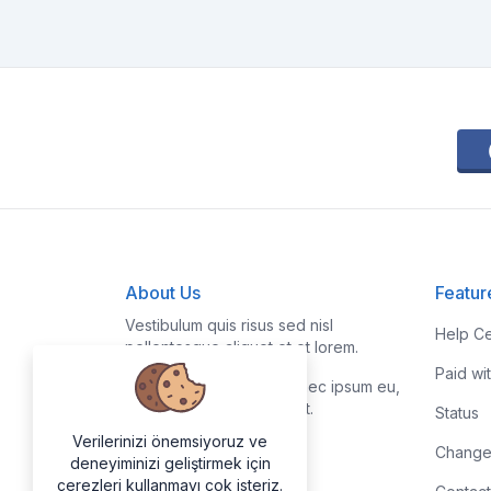
About Us
Featur
Vestibulum quis risus sed nisl
Help Ce
pellentesque aliquet et et lorem.
Paid wi
Fusce nibh nisl, gravida nec ipsum eu,
feugiat condimentum velit.
Status
Verilerinizi önemsiyoruz ve
Change
deneyiminizi geliştirmek için
çerezleri kullanmayı çok isteriz.