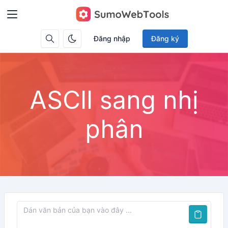
Đăng nhập
Đăng ký
ASCII sang nhị
phân