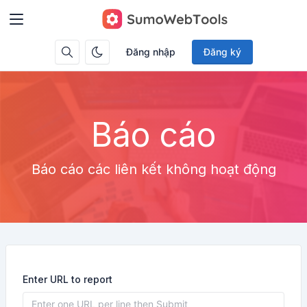
Đăng nhập
Đăng ký
Báo cáo
Báo cáo các liên kết không hoạt động
Enter URL to report