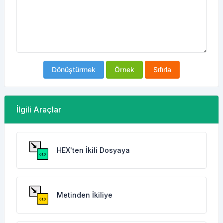
Dönüştürmek
Örnek
Sıfırla
İlgili Araçlar
HEX'ten İkili Dosyaya
Metinden İkiliye