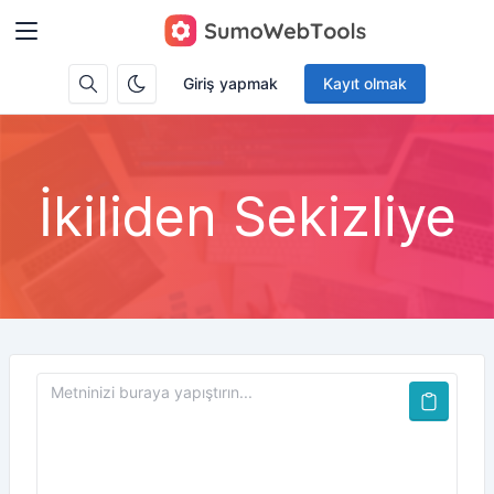
Giriş yapmak
Kayıt olmak
İkiliden Sekizliye