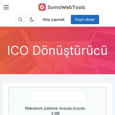
Giriş yapmak
Kayıt olmak
ICO Dönüştürücü
Maksimum yükleme dosyası boyutu:
5 MB