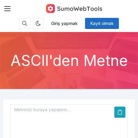
Giriş yapmak
Kayıt olmak
ASCII'den Metne