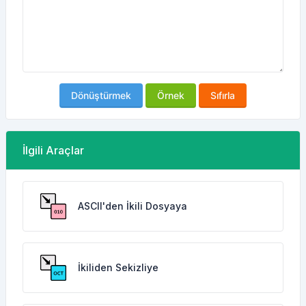
Dönüştürmek
Örnek
Sıfırla
İlgili Araçlar
ASCII'den İkili Dosyaya
İkiliden Sekizliye