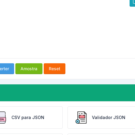
erter
Amostra
Reset
CSV para JSON
Validador JSON