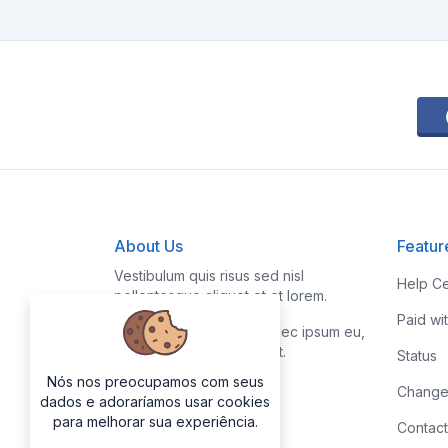
About Us
Featur
Vestibulum quis risus sed nisl
Help Ce
pellentesque aliquet et et lorem.
Paid wi
Fusce nibh nisl, gravida nec ipsum eu,
feugiat condimentum velit.
Status
Nós nos preocupamos com seus
Change
dados e adoraríamos usar cookies
para melhorar sua experiência.
Contact