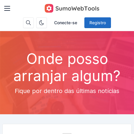
Conecte-se
Registro
Onde posso
arranjar algum?
Fique por dentro das últimas notícias