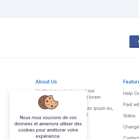
About Us
Featur
Vestibulum quis risus sed nisl
Help Ce
pellentesque aliquet et et lorem.
Paid wi
Fusce nibh nisl, gravida nec ipsum eu,
feugiat condimentum velit.
Status
Nous nous soucions de vos
données et aimerions utiliser des
Change
cookies pour améliorer votre
expérience.
Contact