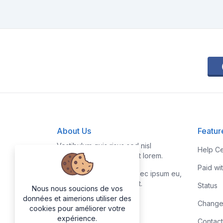
About Us
Featur
Vestibulum quis risus sed nisl
Help Ce
pellentesque aliquet et et lorem.
Paid wi
Fusce nibh nisl, gravida nec ipsum eu,
feugiat condimentum velit.
Status
Nous nous soucions de vos
données et aimerions utiliser des
Change
cookies pour améliorer votre
expérience.
Contact