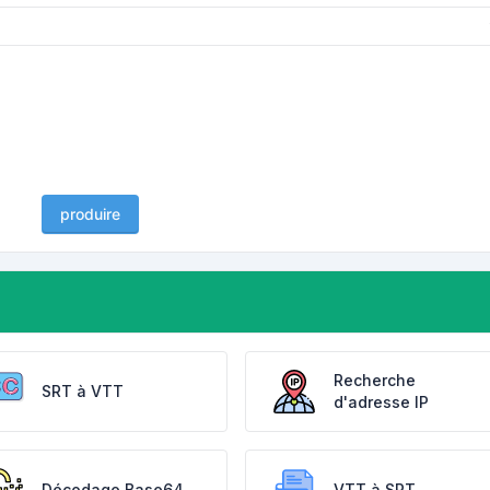
produire
Recherche
SRT à VTT
d'adresse IP
Décodage Base64
VTT à SRT