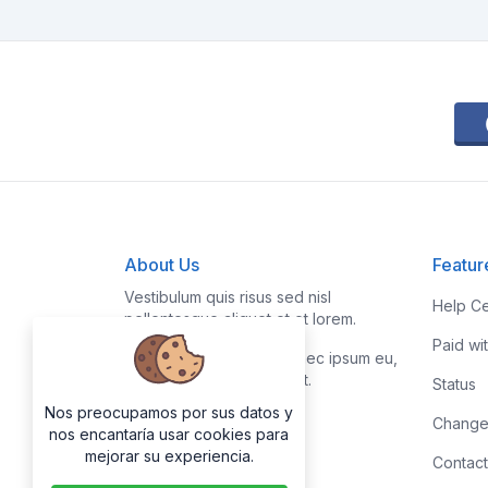
About Us
Featur
Vestibulum quis risus sed nisl
Help Ce
pellentesque aliquet et et lorem.
Paid wi
Fusce nibh nisl, gravida nec ipsum eu,
feugiat condimentum velit.
Status
Nos preocupamos por sus datos y
Change
nos encantaría usar cookies para
mejorar su experiencia.
Contact