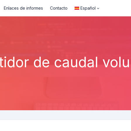
Enlaces de informes
Contacto
Español
idor de caudal vol