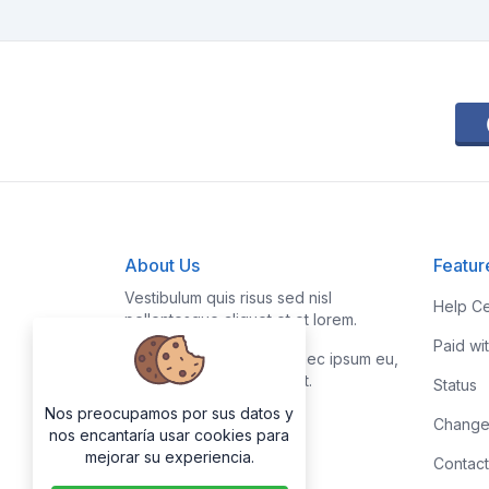
About Us
Featur
Vestibulum quis risus sed nisl
Help Ce
pellentesque aliquet et et lorem.
Paid wi
Fusce nibh nisl, gravida nec ipsum eu,
feugiat condimentum velit.
Status
Nos preocupamos por sus datos y
Change
nos encantaría usar cookies para
mejorar su experiencia.
Contact