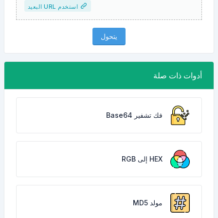
استخدم URL البعيد
يتحول
أدوات ذات صلة
فك تشفير Base64
HEX إلى RGB
مولد MD5