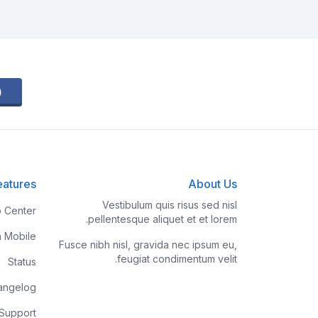
eatures
About Us
Vestibulum quis risus sed nisl
p Center
pellentesque aliquet et et lorem.
h Mobile
Fusce nibh nisl, gravida nec ipsum eu,
feugiat condimentum velit.
Status
angelog
 Support