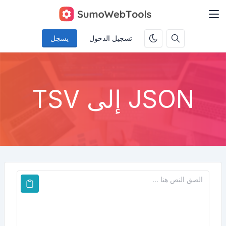
تسجيل الدخول
يسجل
JSON إلى TSV