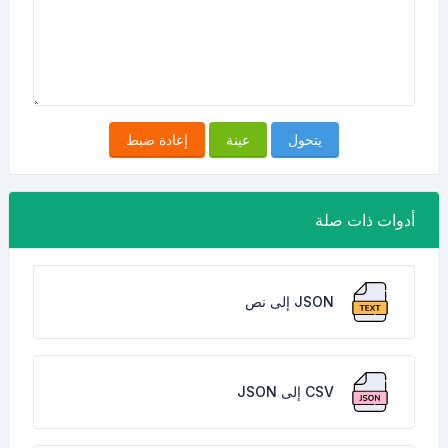
يتحول
عينة
إعادة ضبط
أدوات ذات صلة
JSON إلى نص
CSV إلى JSON