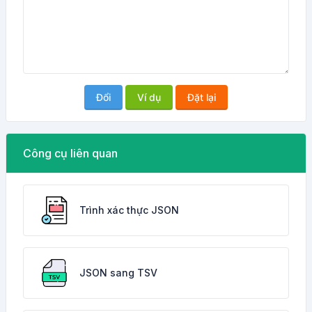
Đổi
Ví dụ
Đặt lại
Công cụ liên quan
Trình xác thực JSON
JSON sang TSV