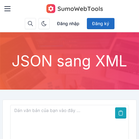
Đăng nhập
Đăng ký
JSON sang XML