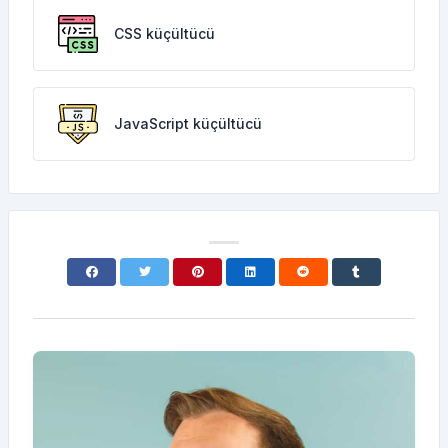
CSS küçültücü
JavaScript küçültücü