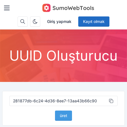
Giriş yapmak
Kayıt olmak
UUID Oluşturucu
üret