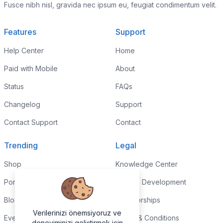
Fusce nibh nisl, gravida nec ipsum eu, feugiat condimentum velit.
Features
Support
Help Center
Home
Paid with Mobile
About
Status
FAQs
Changelog
Support
Contact Support
Contact
Trending
Legal
Shop
Knowledge Center
Portfolio
Custom Development
Blog
Sponsorships
Verilerinizi önemsiyoruz ve
Events
Terms & Conditions
deneyiminizi geliştirmek için