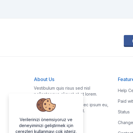
About Us
Featur
Vestibulum quis risus sed nisl
Help Ce
pellentesque aliquet et et lorem.
Paid wi
Fusce nibh nisl, gravida nec ipsum eu,
feugiat condimentum velit.
Status
Verilerinizi önemsiyoruz ve
Change
deneyiminizi geliştirmek için
çerezleri kullanmayı çok isteriz.