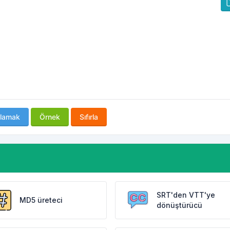
lamak
Örnek
Sıfırla
SRT'den VTT'ye
MD5 üreteci
dönüştürücü