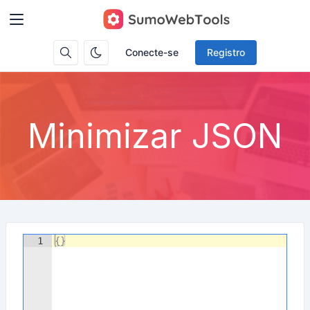
Conecte-se
Registro
Minimizar JSON
1
{
}