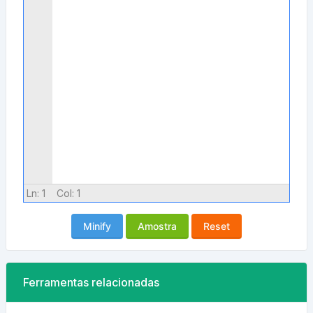
Ln:
1
Col:
1
Minify
Amostra
Reset
Ferramentas relacionadas