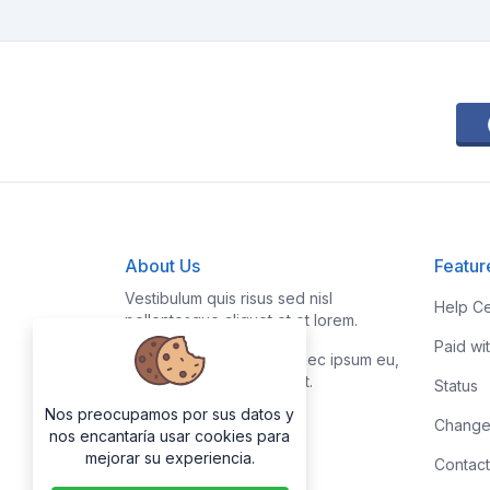
About Us
Featur
Vestibulum quis risus sed nisl
Help Ce
pellentesque aliquet et et lorem.
Paid wi
Fusce nibh nisl, gravida nec ipsum eu,
feugiat condimentum velit.
Status
Nos preocupamos por sus datos y
Change
nos encantaría usar cookies para
mejorar su experiencia.
Contact