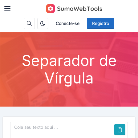
Conecte-se
Registro
Separador de
Vírgula