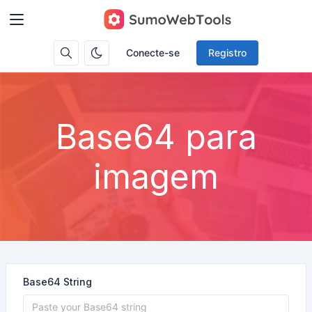
Conecte-se
Registro
Base64 para
imagem
Base64 String