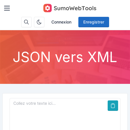
Connexion
Enregistrer
JSON vers XML