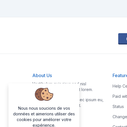
About Us
Featur
Vestibulum quis risus sed nisl
Help Ce
pellentesque aliquet et et lorem.
Paid wi
Fusce nibh nisl, gravida nec ipsum eu,
feugiat condimentum velit.
Status
Nous nous soucions de vos
données et aimerions utiliser des
Change
cookies pour améliorer votre
expérience.
Contact