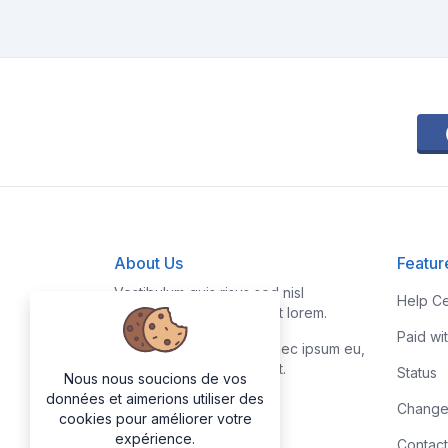
About Us
Featur
Vestibulum quis risus sed nisl
Help Ce
pellentesque aliquet et et lorem.
Paid wi
Fusce nibh nisl, gravida nec ipsum eu,
feugiat condimentum velit.
Status
Nous nous soucions de vos
données et aimerions utiliser des
Change
cookies pour améliorer votre
expérience.
Contact