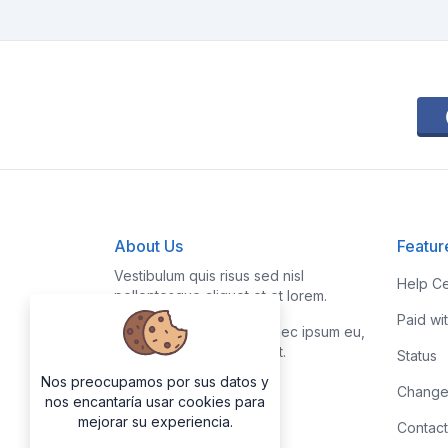
About Us
Featur
Vestibulum quis risus sed nisl
Help Ce
pellentesque aliquet et et lorem.
Paid wi
Fusce nibh nisl, gravida nec ipsum eu,
feugiat condimentum velit.
Status
Nos preocupamos por sus datos y
Change
nos encantaría usar cookies para
mejorar su experiencia.
Contact