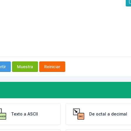
tir
Muestra
Reiniciar
Texto a ASCII
De octal a decimal