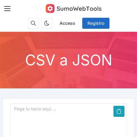
Acceso
Registro
CSV a JSON