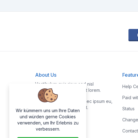
About Us
Featur
Vestibulum quis risus sed nisl
Help Ce
pellentesque aliquet et et lorem.
Paid wi
Fusce nibh nisl, gravida nec ipsum eu,
feugiat condimentum velit.
Status
Wir kümmern uns um Ihre Daten
und würden gerne Cookies
Change
verwenden, um Ihr Erlebnis zu
verbessern.
Contact