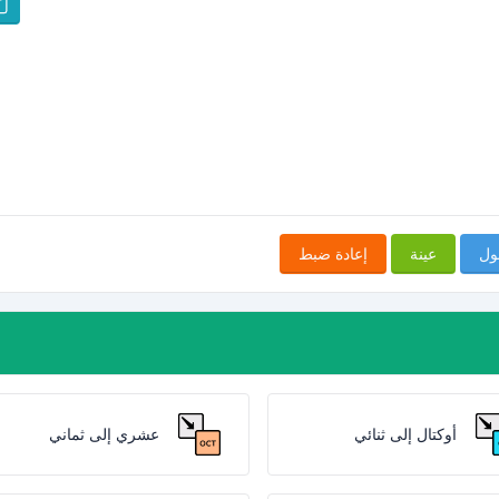
ول
عينة
إعادة ضبط
أوكتال إلى ثنائي
عشري إلى ثماني