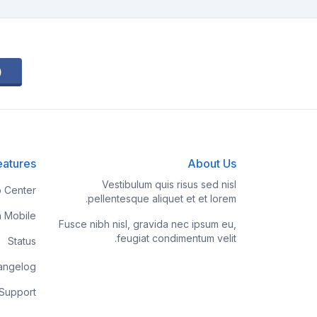
eatures
About Us
Vestibulum quis risus sed nisl
p Center
pellentesque aliquet et et lorem.
h Mobile
Fusce nibh nisl, gravida nec ipsum eu,
feugiat condimentum velit.
Status
angelog
 Support