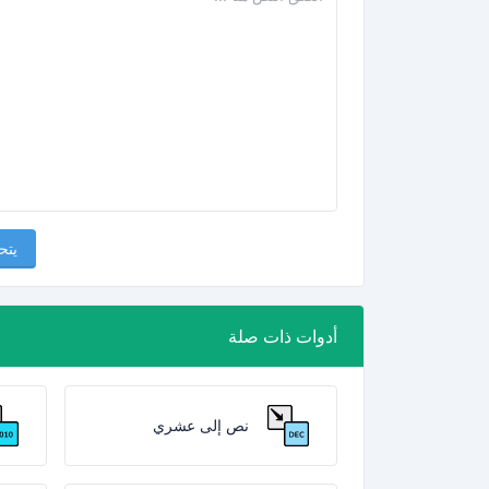
يتح
أدوات ذات صلة
نص إلى عشري