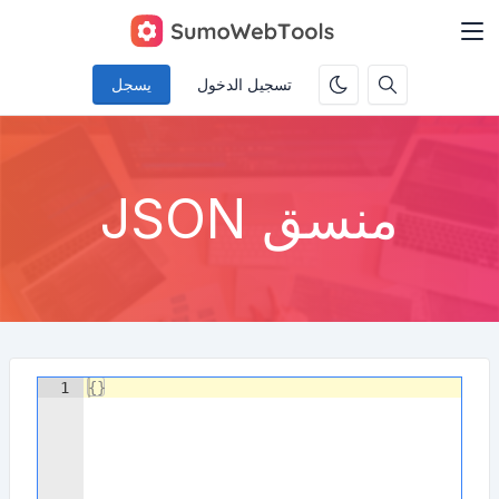
تسجيل الدخول
يسجل
منسق JSON
1
{
}