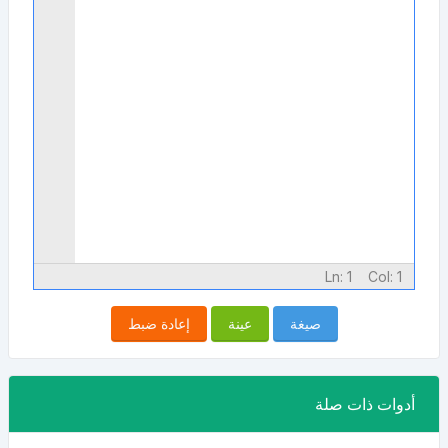
Ln:
1
Col:
1
صيغة
عينة
إعادة ضبط
أدوات ذات صلة