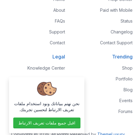
About
Paid with Mobile
FAQs
Status
Support
Changelog
Contact
Contact Support
Legal
Trending
Knowledge Center
Shop
Custom Development
Portfolio
Sponsorships
Blog
Terms & Conditions
Events
نحن نهتم ببياناتك ونود استخدام ملفات
تعريف الارتباط لتحسين تجربتك.
Privacy Policy
Forums
اقبل جميع ملفات تعريف الارتباط
.
Copyrights © 2026. All Rights Reserved by
ThemeLuxury