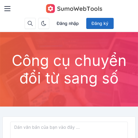
Đăng nhập
Đăng ký
Công cụ chuyển
đổi từ sang số