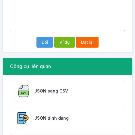
Đổi
Ví dụ
Đặt lại
Công cụ liên quan
JSON sang CSV
JSON định dạng