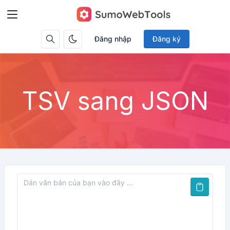
Đăng nhập
Đăng ký
TSV sang JSON