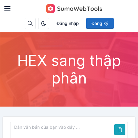
Đăng nhập
Đăng ký
HEX sang thập
phân