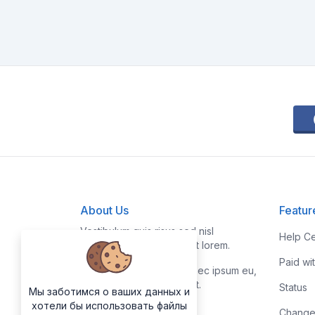
About Us
Featur
Vestibulum quis risus sed nisl
Help Ce
pellentesque aliquet et et lorem.
Paid wi
Fusce nibh nisl, gravida nec ipsum eu,
feugiat condimentum velit.
Status
Мы заботимся о ваших данных и
хотели бы использовать файлы
Change