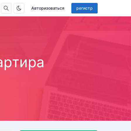
Авторизоваться
регистр
артира