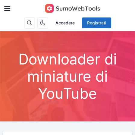
Accedere
Registrati
Downloader di
miniature di
YouTube